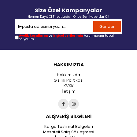
Size Özel Kampanyalar
Hemen Kayıt Ol Fırsatlardan Önce Sen Haberdar Ol!
Gönder
Üyelik koşullarını
ve
kişisel verilerimin
korunmasını kabul
ediyorum.
HAKKIMIZDA
Hakkımızda
Gizlilik Politikası
KVKK
İletişim
ALIŞVERİŞ BİLGİLERİ
Kargo Teslimat Bölgeleri
Mesafeli Satış Sözleşmesi