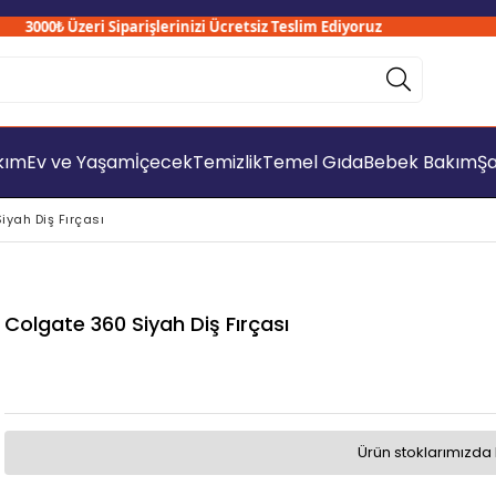
3000₺ Üzeri Siparişlerinizi Ücretsiz Teslim Ediyoruz
akım
Ev ve Yaşam
İçecek
Temizlik
Temel Gıda
Bebek Bakım
Şa
iyah Diş Fırçası
Colgate 360 Siyah Diş Fırçası
Ürün stoklarımızda 