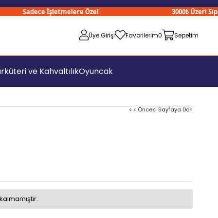
Sadece İşletmelere Özel
3000₺ Üzeri Sipariş
Üye Girişi
Favorilerim
0
Sepetim
rküteri ve Kahvaltılık
Oyuncak
< < Önceki Sayfaya Dön
kalmamıştır.