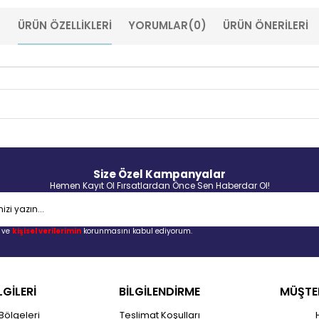
ÜRÜN ÖZELLIKLERI
YORUMLAR
(0)
ÜRÜN ÖNERILERI
Size Özel Kampanyalar
Hemen Kayıt Ol Fırsatlardan Önce Sen Haberdar Ol!
ve
kişisel verilerimin
korunmasını kabul ediyorum.
LGİLERİ
BİLGİLENDİRME
MÜŞTER
Bölgeleri
Teslimat Koşulları