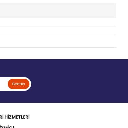
Gönder
İ HİZMETLERİ
Hesabım