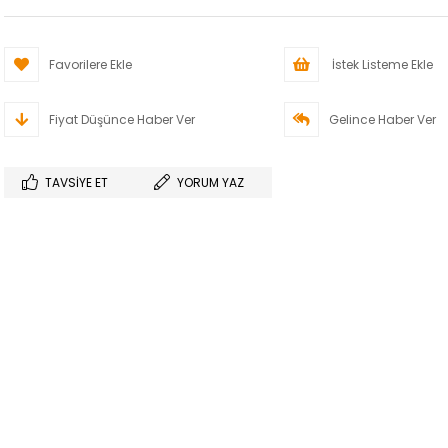
Favorilere Ekle
İstek Listeme Ekle
Fiyat Düşünce Haber Ver
Gelince Haber Ver
TAVSIYE ET
YORUM YAZ