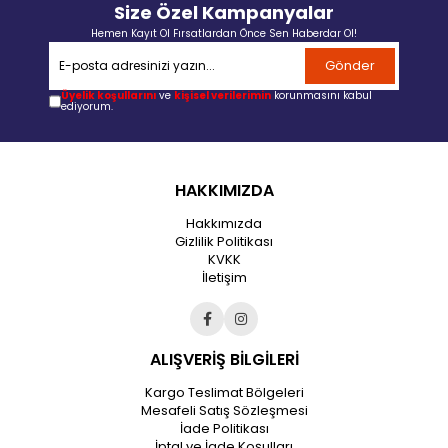
Size Özel Kampanyalar
Hemen Kayıt Ol Fırsatlardan Önce Sen Haberdar Ol!
Gönder
Üyelik koşullarını
ve
kişisel verilerimin
korunmasını kabul
ediyorum.
HAKKIMIZDA
Hakkımızda
Gizlilik Politikası
KVKK
İletişim
ALIŞVERİŞ BİLGİLERİ
Kargo Teslimat Bölgeleri
Mesafeli Satış Sözleşmesi
İade Politikası
İptal ve İade Koşulları