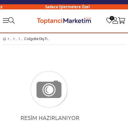
Sadece İşletmelere Özel
0
Colgate Diş Fırçası Premier x12 li Paket