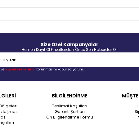
Size Özel Kampanyalar
Hemen Kayıt Ol Fırsatlardan Önce Sen Haberdar Ol!
ve
kişisel verilerimin
korunmasını kabul ediyorum.
LGİLERİ
BİLGİLENDİRME
MÜŞTER
Bölgeleri
Teslimat Koşulları
özleşmesi
Garanti Şartları
Si
kası
Ön Bilgilendirme Formu
oşulları