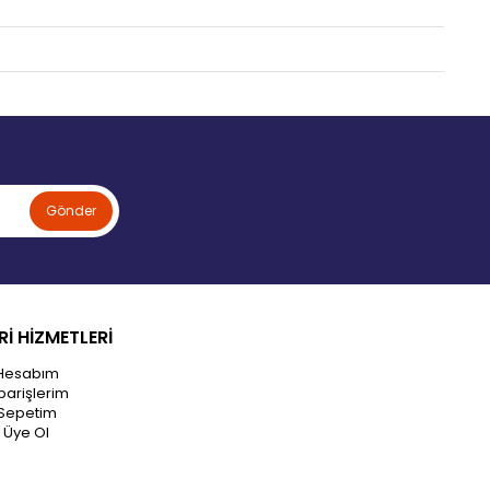
Gönder
İ HİZMETLERİ
Hesabım
parişlerim
Sepetim
Üye Ol