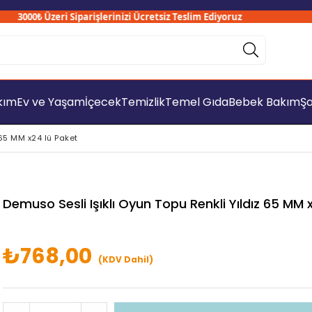
3000₺ Üzeri Siparişlerinizi Ücretsiz Teslim Ediyoruz
akım
Ev ve Yaşam
İçecek
Temizlik
Temel Gıda
Bebek Bakım
Şa
 65 MM x24 lü Paket
Demuso Sesli Işıklı Oyun Topu Renkli Yıldız 65 MM 
₺768,00
(KDV Dahil)