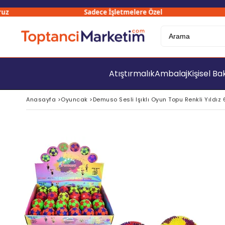
Sadece İşletmelere Özel
Atıştırmalık
Ambalaj
Kişisel B
Anasayfa
>
Oyuncak
>
Demuso Sesli Işıklı Oyun Topu Renkli Yıldız