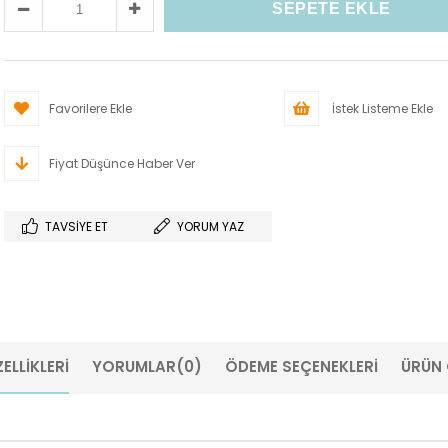
Favorilere Ekle
İstek Listeme Ekle
Fiyat Düşünce Haber Ver
TAVSIYE ET
YORUM YAZ
ELLIKLERI
YORUMLAR
(0)
ÖDEME SEÇENEKLERI
ÜRÜN 