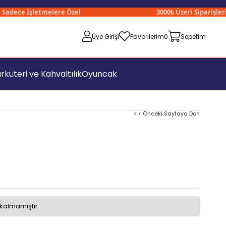
ece İşletmelere Özel
3000₺ Üzeri Siparişleriniz
Üye Girişi
Favorilerim
0
Sepetim
rküteri ve Kahvaltılık
Oyuncak
< < Önceki Sayfaya Dön
kalmamıştır.