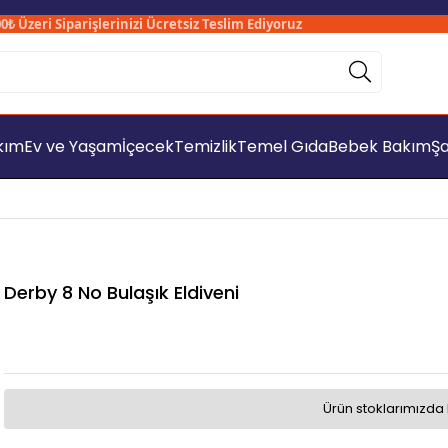
zeri Siparişlerinizi Ücretsiz Teslim Ediyoruz
Sad
akım
Ev ve Yaşam
İçecek
Temizlik
Temel Gıda
Bebek Bakım
Şa
Derby 8 No Bulaşık Eldiveni
Ürün stoklarımızda 