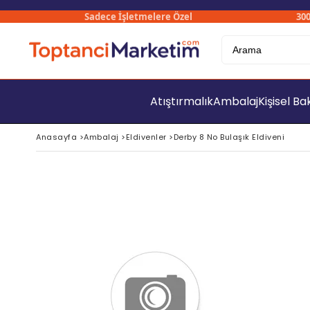
Sadece İşletmelere Özel
3000₺ Ü
Atıştırmalık
Ambalaj
Kişisel B
Anasayfa
>
Ambalaj
>
Eldivenler
>
Derby 8 No Bulaşık Eldiveni