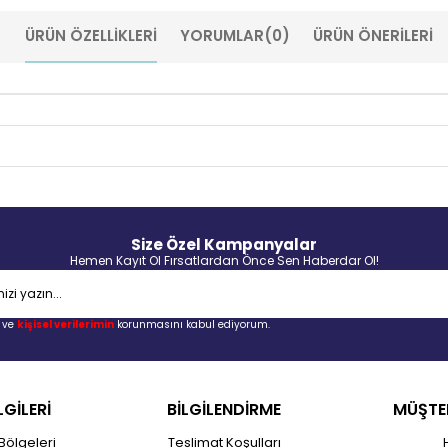
ÜRÜN ÖZELLIKLERI
YORUMLAR
(0)
ÜRÜN ÖNERILERI
Size Özel Kampanyalar
Hemen Kayıt Ol Fırsatlardan Önce Sen Haberdar Ol!
ve
kişisel verilerimin
korunmasını kabul ediyorum.
LGİLERİ
BİLGİLENDİRME
MÜŞTER
Bölgeleri
Teslimat Koşulları