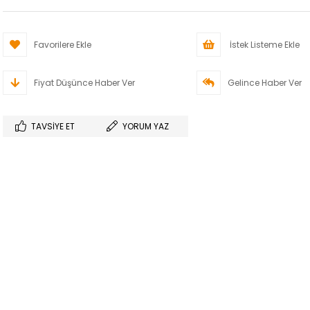
Favorilere Ekle
İstek Listeme Ekle
Fiyat Düşünce Haber Ver
Gelince Haber Ver
TAVSIYE ET
YORUM YAZ