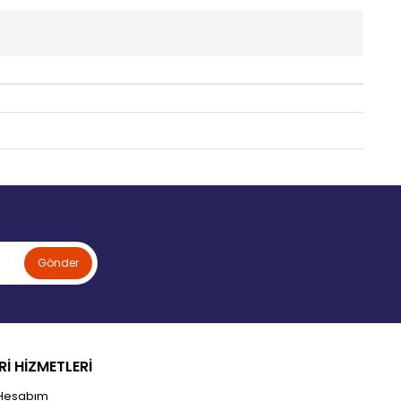
Gönder
İ HİZMETLERİ
Hesabım