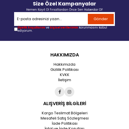
Size Özel Kampanyalar
Hemen Kayıt Ol Fırsatlardan Önce Sen Haberdar Ol!
Gönder
Üyelik koşullarını
ve
kişisel verilerimin
korunmasını kabul
ediyorum.
HAKKIMIZDA
Hakkımızda
Gizlilik Politikası
KVKK
İletişim
ALIŞVERİŞ BİLGİLERİ
Kargo Teslimat Bölgeleri
Mesafeli Satış Sözleşmesi
İade Politikası
İptal ve İade Koşulları