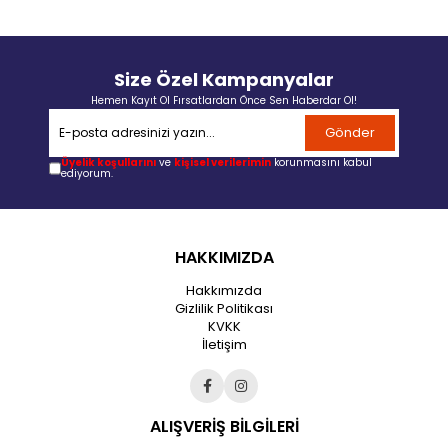
Size Özel Kampanyalar
Hemen Kayıt Ol Fırsatlardan Önce Sen Haberdar Ol!
Gönder
Üyelik koşullarını
ve
kişisel verilerimin
korunmasını kabul
ediyorum.
HAKKIMIZDA
Hakkımızda
Gizlilik Politikası
KVKK
İletişim
ALIŞVERİŞ BİLGİLERİ