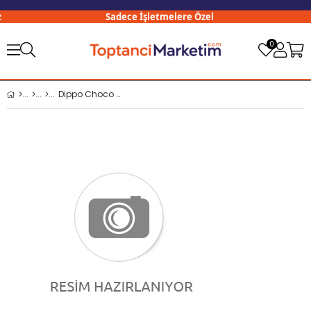
Sadece İşletmelere Özel
0
Dippo Choco Smile Emoji Sütlü Kokolin 5 Gr