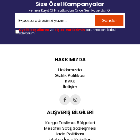
Size Özel Kampanyalar
Hemen Kayıt Ol Fırsatlardan Önce Sen Haberdar Ol!
Gönder
Üyelik koşullarını
ve
kişisel verilerimin
korunmasını kabul
ediyorum.
HAKKIMIZDA
Hakkımızda
Gizlilik Politikası
KVKK
İletişim
ALIŞVERİŞ BİLGİLERİ
Kargo Teslimat Bölgeleri
Mesafeli Satış Sözleşmesi
İade Politikası
İptal ve İade Koşulları