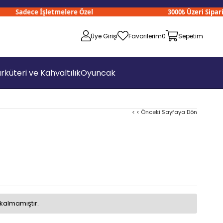
Sadece İşletmelere Özel
3000₺ Üzeri Siparişler
Üye Girişi
Favorilerim
0
Sepetim
rküteri ve Kahvaltılık
Oyuncak
< < Önceki Sayfaya Dön
kalmamıştır.