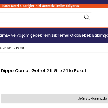
0₺ Üzeri Siparişlerinizi Ücretsiz Teslim Ediyoruz
akım
Ev ve Yaşam
İçecek
Temizlik
Temel Gıda
Bebek Bakım
Şa
5 Gr x24 lü Paket
Dippo Cornet Gofret 25 Gr x24 lü Paket
Ürün stoklarımızda 