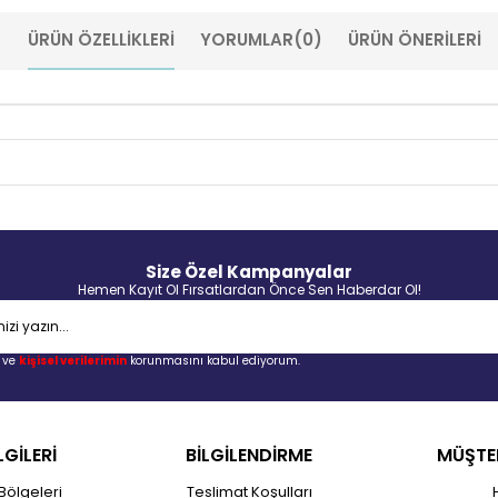
ÜRÜN ÖZELLIKLERI
YORUMLAR
(0)
ÜRÜN ÖNERILERI
Size Özel Kampanyalar
Hemen Kayıt Ol Fırsatlardan Önce Sen Haberdar Ol!
ve
kişisel verilerimin
korunmasını kabul ediyorum.
LGİLERİ
BİLGİLENDİRME
MÜŞTER
Bölgeleri
Teslimat Koşulları