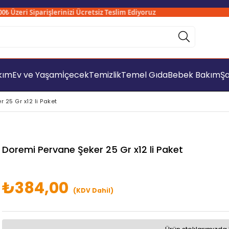
zeri Siparişlerinizi Ücretsiz Teslim Ediyoruz
Sa
akım
Ev ve Yaşam
İçecek
Temizlik
Temel Gıda
Bebek Bakım
Şa
 25 Gr x12 li Paket
Doremi Pervane Şeker 25 Gr x12 li Paket
₺384,00
(KDV Dahil)