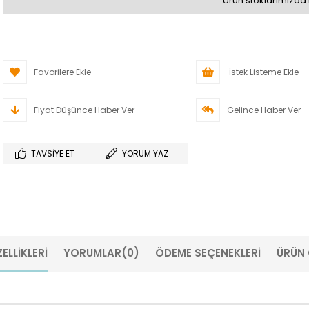
Ürün stoklarımızda 
Favorilere Ekle
İstek Listeme Ekle
Fiyat Düşünce Haber Ver
Gelince Haber Ver
TAVSIYE ET
YORUM YAZ
ELLIKLERI
YORUMLAR
(0)
ÖDEME SEÇENEKLERI
ÜRÜN 