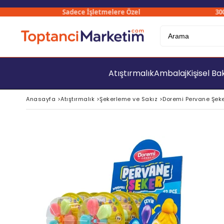
Sadece İşletmelere Özel
3000₺ Ü
Atıştırmalık
Ambalaj
Kişisel B
Anasayfa
>
Atıştırmalık
>
Şekerleme ve Sakız
>
Doremi Pervane Şeker