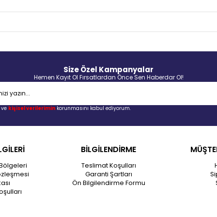
Size Özel Kampanyalar
Hemen Kayıt Ol Fırsatlardan Önce Sen Haberdar Ol!
ve
kişisel verilerimin
korunmasını kabul ediyorum.
LGİLERİ
BİLGİLENDİRME
MÜŞTER
Bölgeleri
Teslimat Koşulları
özleşmesi
Garanti Şartları
Si
kası
Ön Bilgilendirme Formu
oşulları