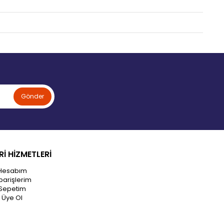
Gönder
İ HİZMETLERİ
Hesabım
parişlerim
Sepetim
Üye Ol