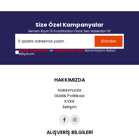
Size Özel Kampanyalar
Hemen Kayıt Ol Fırsatlardan Önce Sen Haberdar Ol!
Gönder
Üyelik koşullarını
ve
kişisel verilerimin
korunmasını kabul
ediyorum.
HAKKIMIZDA
Hakkımızda
Gizlilik Politikası
KVKK
İletişim
ALIŞVERİŞ BİLGİLERİ