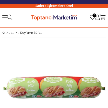
Sadece İşletmelere Özel
3
0
Doyfarm Büfe Piliç Salam 750 Gr