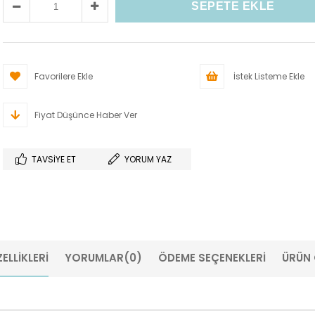
Favorilere Ekle
İstek Listeme Ekle
Fiyat Düşünce Haber Ver
TAVSIYE ET
YORUM YAZ
ELLIKLERI
YORUMLAR
(0)
ÖDEME SEÇENEKLERI
ÜRÜN 