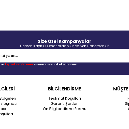
Size Özel Kampanyalar
Hemen Kayıt Ol Fırsatlardan Önce Sen Haberdar Ol!
ve
kişisel verilerimin
korunmasını kabul ediyorum.
LGİLERİ
BİLGİLENDİRME
MÜŞTER
Bölgeleri
Teslimat Koşulları
özleşmesi
Garanti Şartları
Si
kası
Ön Bilgilendirme Formu
oşulları