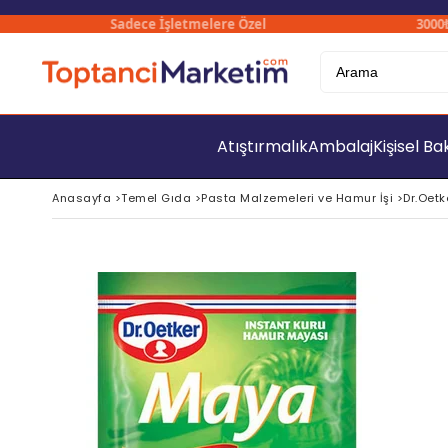
Sadece İşletmelere Özel
3000₺ Üze
Atıştırmalık
Ambalaj
Kişisel B
Anasayfa
>
Temel Gıda
>
Pasta Malzemeleri ve Hamur İşi
>
Dr.Oetk