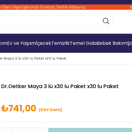
ri Siparişlerinizi Ücretsiz Teslim Ediyoruz
Sade
akım
Ev ve Yaşam
İçecek
Temizlik
Temel Gıda
Bebek Bakım
Şa
er Maya 3 lü x30 lu Paket x30 lu Paket
Dr.Oetker Maya 3 lü x30 lu Paket x30 lu Paket
₺741,00
(KDV Dahil)