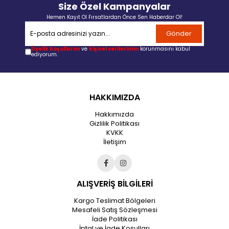
Size Özel Kampanyalar
Hemen Kayıt Ol Fırsatlardan Önce Sen Haberdar Ol!
Gönder
Üyelik koşullarını
ve
kişisel verilerimin
korunmasını kabul
ediyorum.
HAKKIMIZDA
Hakkımızda
Gizlilik Politikası
KVKK
İletişim
ALIŞVERİŞ BİLGİLERİ
Kargo Teslimat Bölgeleri
Mesafeli Satış Sözleşmesi
İade Politikası
İptal ve İade Koşulları