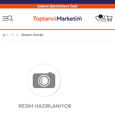
Sadece İşletmelere Özel
3
0
Dream Garden Bulaşık Ovma Teli Jumbo 60 Gr