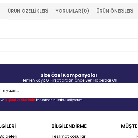
ÜRÜN ÖZELLIKLERI
YORUMLAR
(0)
ÜRÜN ÖNERILERI
Size Özel Kampanyalar
Hemen Kayıt Ol Fırsatlardan Önce Sen Haberdar Ol!
ve
kişisel verilerimin
korunmasını kabul ediyorum.
LGİLERİ
BİLGİLENDİRME
MÜŞTER
Bölgeleri
Teslimat Koşulları