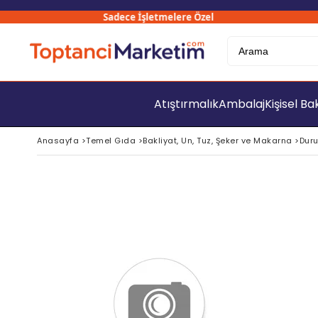
Sadece İşletmelere Özel
300
Atıştırmalık
Ambalaj
Kişisel B
Anasayfa
>
Temel Gıda
>
Bakliyat, Un, Tuz, Şeker ve Makarna
>
Duru