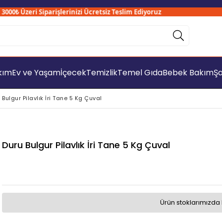
0₺ Üzeri Siparişlerinizi Ücretsiz Teslim Ediyoruz
akım
Ev ve Yaşam
İçecek
Temizlik
Temel Gıda
Bebek Bakım
Şa
 Bulgur Pilavlık İri Tane 5 Kg Çuval
Duru Bulgur Pilavlık İri Tane 5 Kg Çuval
Ürün stoklarımızda 