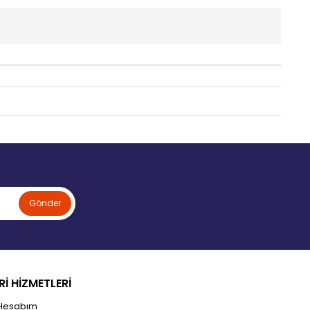
Gönder
İ HİZMETLERİ
Hesabım