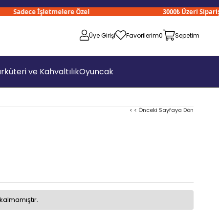
Sadece İşletmelere Özel
3000₺ Üzeri Siparişler
Üye Girişi
Favorilerim
0
Sepetim
rküteri ve Kahvaltılık
Oyuncak
< < Önceki Sayfaya Dön
kalmamıştır.