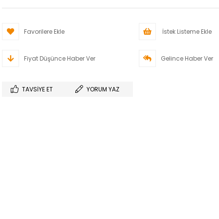
Favorilere Ekle
İstek Listeme Ekle
Fiyat Düşünce Haber Ver
Gelince Haber Ver
TAVSIYE ET
YORUM YAZ