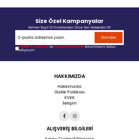
Size Özel Kampanyalar
Hemen Kayıt Ol Fırsatlardan Önce Sen Haberdar Ol!
Gönder
Üyelik koşullarını
ve
kişisel verilerimin
korunmasını kabul
ediyorum.
HAKKIMIZDA
Hakkımızda
Gizlilik Politikası
KVKK
İletişim
ALIŞVERİŞ BİLGİLERİ
Kargo Teslimat Bölgeleri