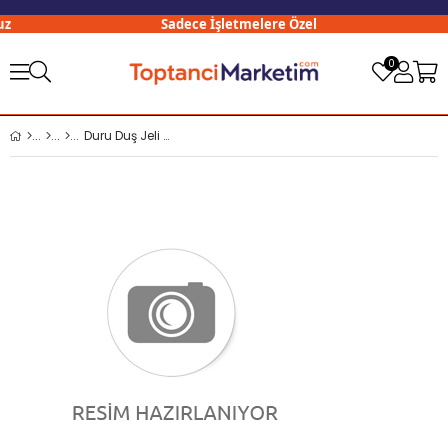
Sadece İşletmelere Özel
0
Duru Duş Jeli 450 Ml Lavanta ve Yasemin