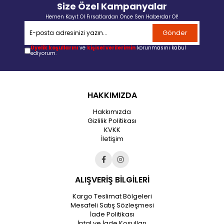
Size Özel Kampanyalar
Hemen Kayıt Ol Fırsatlardan Önce Sen Haberdar Ol!
Gönder
Üyelik koşullarını
ve
kişisel verilerimin
korunmasını kabul
ediyorum.
HAKKIMIZDA
Hakkımızda
Gizlilik Politikası
KVKK
İletişim
ALIŞVERİŞ BİLGİLERİ
Kargo Teslimat Bölgeleri
Mesafeli Satış Sözleşmesi
İade Politikası
İptal ve İade Koşulları