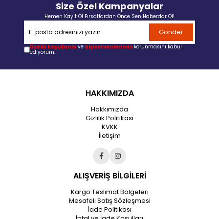
Size Özel Kampanyalar
Hemen Kayıt Ol Fırsatlardan Önce Sen Haberdar Ol!
Gönder
Üyelik koşullarını
ve
kişisel verilerimin
korunmasını kabul
ediyorum.
HAKKIMIZDA
Hakkımızda
Gizlilik Politikası
KVKK
İletişim
ALIŞVERİŞ BİLGİLERİ
Kargo Teslimat Bölgeleri
Mesafeli Satış Sözleşmesi
İade Politikası
İptal ve İade Koşulları