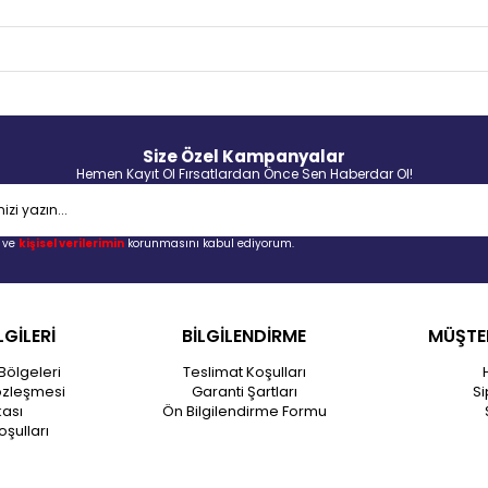
Size Özel Kampanyalar
Hemen Kayıt Ol Fırsatlardan Önce Sen Haberdar Ol!
ve
kişisel verilerimin
korunmasını kabul ediyorum.
LGİLERİ
BİLGİLENDİRME
MÜŞTER
Bölgeleri
Teslimat Koşulları
özleşmesi
Garanti Şartları
Si
kası
Ön Bilgilendirme Formu
oşulları