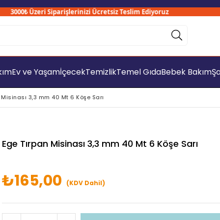
3000₺ Üzeri Siparişlerinizi Ücretsiz Teslim Ediyoruz
akım
Ev ve Yaşam
İçecek
Temizlik
Temel Gıda
Bebek Bakım
Şa
 Misinası 3,3 mm 40 Mt 6 Köşe Sarı
Ege Tırpan Misinası 3,3 mm 40 Mt 6 Köşe Sarı
₺165,00
(KDV Dahil)