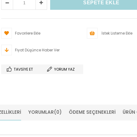
Favorilere Ekle
İstek Listeme Ekle
Fiyat Düşünce Haber Ver
TAVSIYE ET
YORUM YAZ
ELLIKLERI
YORUMLAR
(0)
ÖDEME SEÇENEKLERI
ÜRÜN 