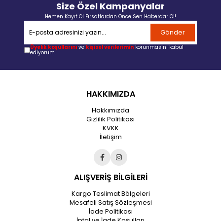
Size Özel Kampanyalar
Hemen Kayıt Ol Fırsatlardan Önce Sen Haberdar Ol!
Gönder
Üyelik koşullarını
ve
kişisel verilerimin
korunmasını kabul
ediyorum.
HAKKIMIZDA
Hakkımızda
Gizlilik Politikası
KVKK
İletişim
ALIŞVERİŞ BİLGİLERİ
Kargo Teslimat Bölgeleri
Mesafeli Satış Sözleşmesi
İade Politikası
İptal ve İade Koşulları