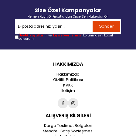
Size Özel Kampanyalar
Hemen Kayıt Ol Fırsatlardan Önce Sen Haberdar Ol!
Gönder
Üyelik koşullarını
ve
kişisel verilerimin
korunmasını kabul
ediyorum.
HAKKIMIZDA
Hakkımızda
Gizlilik Politikası
KVKK
İletişim
ALIŞVERİŞ BİLGİLERİ
Kargo Teslimat Bölgeleri
Mesafeli Satış Sözleşmesi