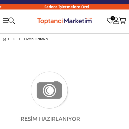
Sadece İşletmelere Özel
0
Elvan CafeRoll Fındık Kremalı Sticks Gofret 10 Gr x48 li Paket