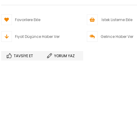
Favorilere Ekle
İstek Listeme Ekle
Fiyat Düşünce Haber Ver
Gelince Haber Ver
TAVSIYE ET
YORUM YAZ