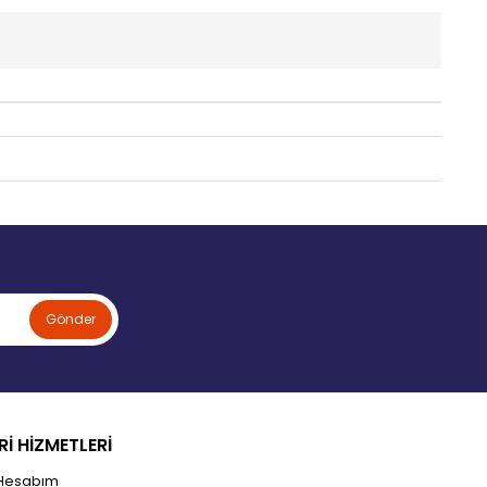
Gönder
İ HİZMETLERİ
Hesabım