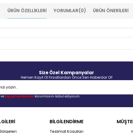
ÜRÜN ÖZELLIKLERI
YORUMLAR
(0)
ÜRÜN ÖNERILERI
Size Özel Kampanyalar
Hemen Kayıt Ol Fırsatlardan Önce Sen Haberdar Ol!
ve
kişisel verilerimin
korunmasını kabul ediyorum.
LGİLERİ
BİLGİLENDİRME
MÜŞTER
Bölgeleri
Teslimat Koşulları