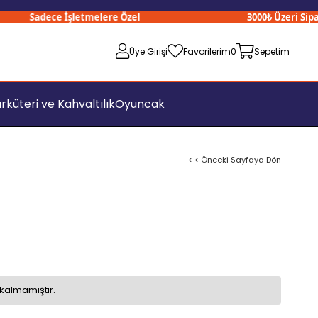
Sadece İşletmelere Özel
3000₺ Üzeri Siparişl
Üye Girişi
Favorilerim
0
Sepetim
rküteri ve Kahvaltılık
Oyuncak
< < Önceki Sayfaya Dön
kalmamıştır.