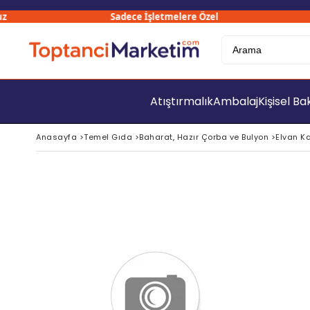
Sadece İşletmelere Özel
3
Atıştırmalık
Ambalaj
Kişisel B
Anasayfa
>
Temel Gıda
>
Baharat, Hazır Çorba ve Bulyon
>
Elvan K