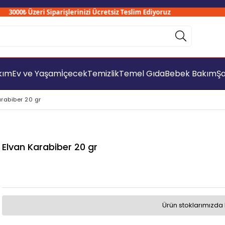
000₺ Üzeri Siparişlerinizi Ücretsiz Teslim Ediyoruz
akım
Ev ve Yaşam
İçecek
Temizlik
Temel Gıda
Bebek Bakım
Şa
arabiber 20 gr
Elvan Karabiber 20 gr
Ürün stoklarımızda 