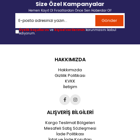
Size Özel Kampanyalar
Hemen Kayıt Ol Fırsatlardan Önce Sen Haberdar Ol!
Gönder
Üyelik koşullarını
ve
kişisel verilerimin
korunmasını kabul
ediyorum.
HAKKIMIZDA
Hakkımızda
Gizlilik Politikası
KVKK
İletişim
ALIŞVERİŞ BİLGİLERİ
Kargo Teslimat Bölgeleri
Mesafeli Satış Sözleşmesi
İade Politikası
İptal ve İade Koşulları