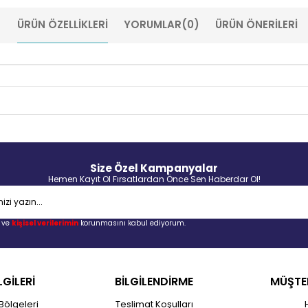
ÜRÜN ÖZELLIKLERI
YORUMLAR
(0)
ÜRÜN ÖNERILERI
Size Özel Kampanyalar
Hemen Kayıt Ol Fırsatlardan Önce Sen Haberdar Ol!
ve
kişisel verilerimin
korunmasını kabul ediyorum.
LGİLERİ
BİLGİLENDİRME
MÜŞTER
Bölgeleri
Teslimat Koşulları