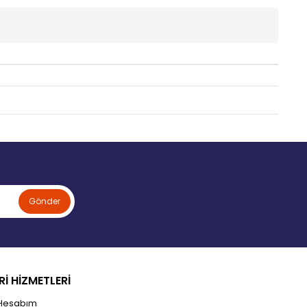
Gönder
İ HİZMETLERİ
Hesabım