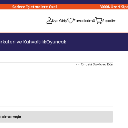
Sadece İşletmelere Özel
3000₺ Üzeri Siparişl
Üye Girişi
Favorilerim
0
Sepetim
rküteri ve Kahvaltılık
Oyuncak
< < Önceki Sayfaya Dön
kalmamıştır.