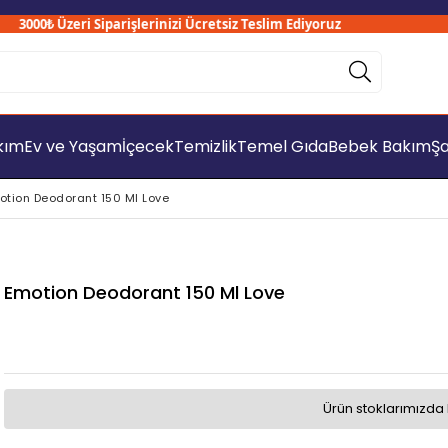
000₺ Üzeri Siparişlerinizi Ücretsiz Teslim Ediyoruz
akım
Ev ve Yaşam
İçecek
Temizlik
Temel Gıda
Bebek Bakım
Şa
otion Deodorant 150 Ml Love
Emotion Deodorant 150 Ml Love
Ürün stoklarımızda 