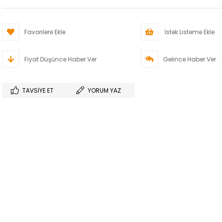
Favorilere Ekle
İstek Listeme Ekle
Fiyat Düşünce Haber Ver
Gelince Haber Ver
TAVSIYE ET
YORUM YAZ