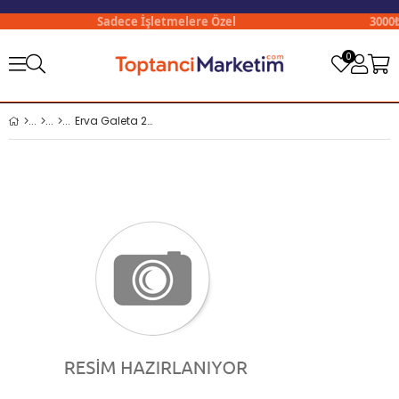
Sadece İşletmelere Özel
3000₺ Ü
0
Erva Galeta 200 Gr Kepekli