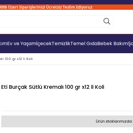
 Üzeri Siparişlerinizi Ücretsiz Teslim Ediyoruz
S
akım
Ev ve Yaşam
İçecek
Temizlik
Temel Gıda
Bebek Bakım
Şa
ı 100 gr x12 li Koli
Eti Burçak Sütlü Kremalı 100 gr x12 li Koli
Ürün stoklarımızda 