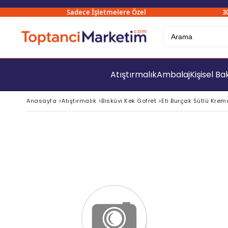
Sadece İşletmelere Özel
3000₺
Atıştırmalık
Ambalaj
Kişisel B
Anasayfa
>
Atıştırmalık
>
Bisküvi Kek Gofret
>
Eti Burçak Sütlü Kremal