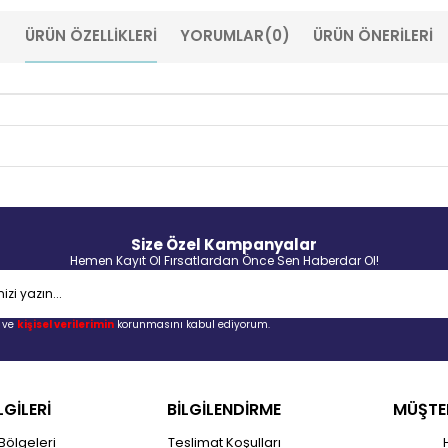
ÜRÜN ÖZELLIKLERI
YORUMLAR
(0)
ÜRÜN ÖNERILERI
Size Özel Kampanyalar
Hemen Kayıt Ol Fırsatlardan Önce Sen Haberdar Ol!
ve
kişisel verilerimin
korunmasını kabul ediyorum.
LGİLERİ
BİLGİLENDİRME
MÜŞTER
Bölgeleri
Teslimat Koşulları