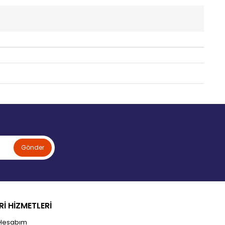
Gönder
İ HİZMETLERİ
Hesabım