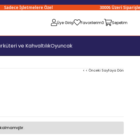
adece İşletmelere Özel
3000₺ Üzeri Siparişlerini
Üye Girişi
Favorilerim
0
Sepetim
rküteri ve Kahvaltılık
Oyuncak
< < Önceki Sayfaya Dön
kalmamıştır.