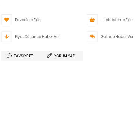
Favorilere Ekle
İstek Listeme Ekle
Fiyat Düşünce Haber Ver
Gelince Haber Ver
TAVSIYE ET
YORUM YAZ