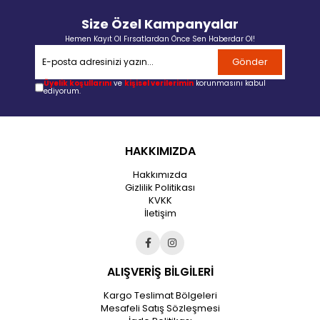
Size Özel Kampanyalar
Hemen Kayıt Ol Fırsatlardan Önce Sen Haberdar Ol!
Gönder
Üyelik koşullarını
ve
kişisel verilerimin
korunmasını kabul
ediyorum.
HAKKIMIZDA
Hakkımızda
Gizlilik Politikası
KVKK
İletişim
ALIŞVERİŞ BİLGİLERİ
Kargo Teslimat Bölgeleri
Mesafeli Satış Sözleşmesi