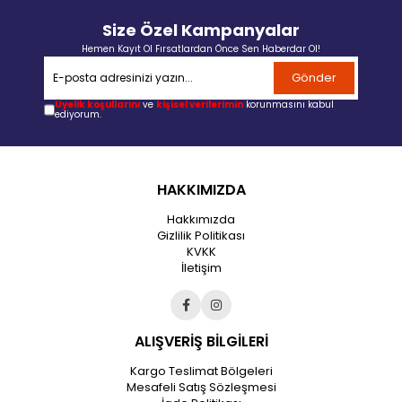
Size Özel Kampanyalar
Hemen Kayıt Ol Fırsatlardan Önce Sen Haberdar Ol!
Gönder
Üyelik koşullarını
ve
kişisel verilerimin
korunmasını kabul
ediyorum.
HAKKIMIZDA
Hakkımızda
Gizlilik Politikası
KVKK
İletişim
ALIŞVERİŞ BİLGİLERİ
Kargo Teslimat Bölgeleri
Mesafeli Satış Sözleşmesi