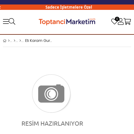
Sadece İşletmelere Özel
0
Eti Karam Gurme 50 Gr Bitter Çikolatalı ve Kremalı Gofret x18 li Paket