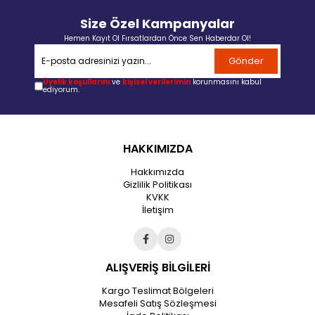
Size Özel Kampanyalar
Hemen Kayıt Ol Fırsatlardan Önce Sen Haberdar Ol!
Gönder
Üyelik koşullarını
ve
kişisel verilerimin
korunmasını kabul
ediyorum.
HAKKIMIZDA
Hakkımızda
Gizlilik Politikası
KVKK
İletişim
ALIŞVERİŞ BİLGİLERİ
Kargo Teslimat Bölgeleri
Mesafeli Satış Sözleşmesi