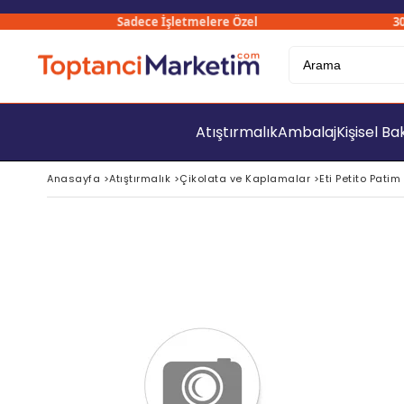
Sadece İşletmelere Özel
3000₺ 
Atıştırmalık
Ambalaj
Kişisel B
Anasayfa
>
Atıştırmalık
>
Çikolata ve Kaplamalar
>
Eti Petito Patim