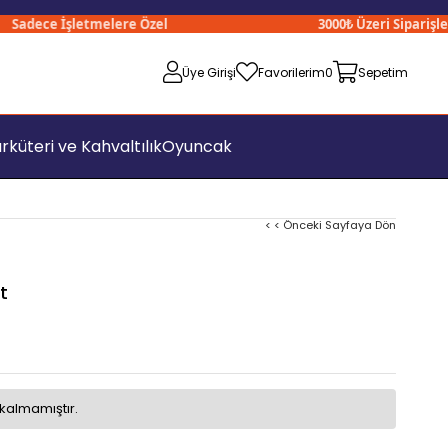
dece İşletmelere Özel
3000₺ Üzeri Siparişlerini
Üye Girişi
Favorilerim
0
Sepetim
rküteri ve Kahvaltılık
Oyuncak
< < Önceki Sayfaya Dön
t
kalmamıştır.