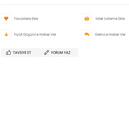
Favorilere Ekle
İstek Listeme Ekle
Fiyat Düşünce Haber Ver
Gelince Haber Ver
TAVSIYE ET
YORUM YAZ