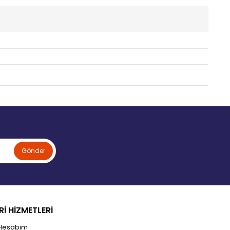
Gönder
İ HİZMETLERİ
Hesabım