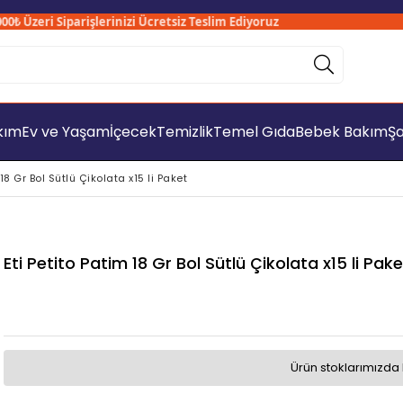
Üzeri Siparişlerinizi Ücretsiz Teslim Ediyoruz
Sa
akım
Ev ve Yaşam
İçecek
Temizlik
Temel Gıda
Bebek Bakım
Şa
 18 Gr Bol Sütlü Çikolata x15 li Paket
Eti Petito Patim 18 Gr Bol Sütlü Çikolata x15 li Pake
Ürün stoklarımızda 