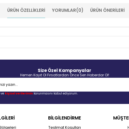
ÜRÜN ÖZELLIKLERI
YORUMLAR
(0)
ÜRÜN ÖNERILERI
Size Özel Kampanyalar
Hemen Kayıt Ol Fırsatlardan Önce Sen Haberdar Ol!
ve
kişisel verilerimin
korunmasını kabul ediyorum.
LGİLERİ
BİLGİLENDİRME
MÜŞTER
Bölgeleri
Teslimat Koşulları