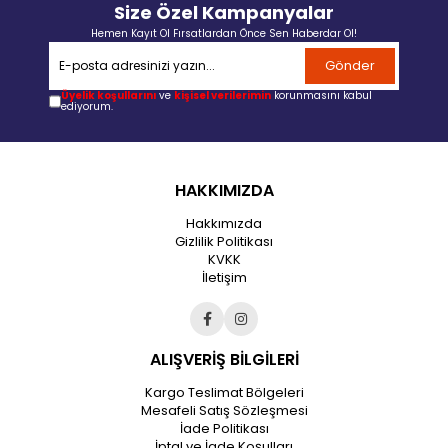
Size Özel Kampanyalar
Hemen Kayıt Ol Fırsatlardan Önce Sen Haberdar Ol!
Gönder
Üyelik koşullarını
ve
kişisel verilerimin
korunmasını kabul
ediyorum.
HAKKIMIZDA
Hakkımızda
Gizlilik Politikası
KVKK
İletişim
ALIŞVERİŞ BİLGİLERİ
Kargo Teslimat Bölgeleri
Mesafeli Satış Sözleşmesi
İade Politikası
İptal ve İade Koşulları