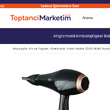
Sadece İşletmelere Özel
Atıştırmalık
Ambalaj
Kişisel B
Anasayfa
>
Ev ve Yaşam
>
Elektronik
>
Fakir Noble 2200 Watt Siya