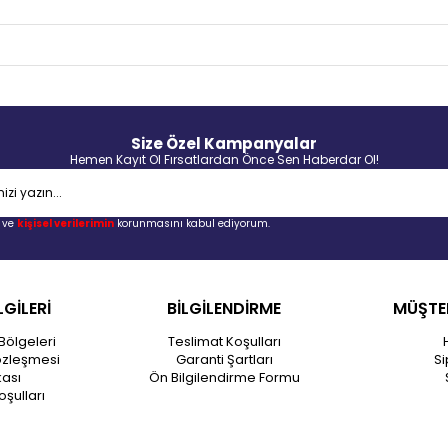
Size Özel Kampanyalar
Hemen Kayıt Ol Fırsatlardan Önce Sen Haberdar Ol!
ve
kişisel verilerimin
korunmasını kabul ediyorum.
LGİLERİ
BİLGİLENDİRME
MÜŞTER
Bölgeleri
Teslimat Koşulları
özleşmesi
Garanti Şartları
Si
kası
Ön Bilgilendirme Formu
oşulları