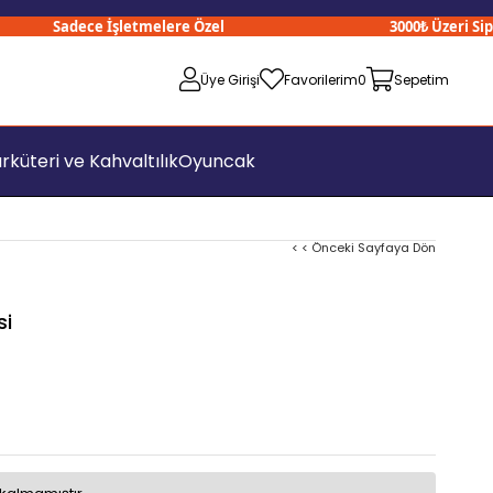
Sadece İşletmelere Özel
3000₺ Üzeri Sipariş
Üye Girişi
Favorilerim
0
Sepetim
rküteri ve Kahvaltılık
Oyuncak
< < Önceki Sayfaya Dön
si