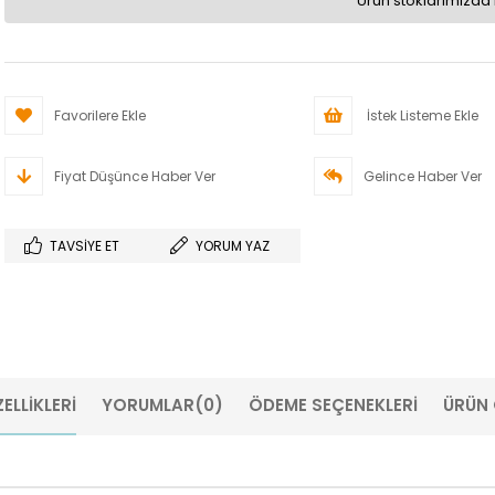
Ürün stoklarımızda 
Favorilere Ekle
İstek Listeme Ekle
Fiyat Düşünce Haber Ver
Gelince Haber Ver
TAVSIYE ET
YORUM YAZ
ELLIKLERI
YORUMLAR
(0)
ÖDEME SEÇENEKLERI
ÜRÜN 