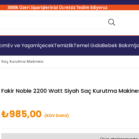
3000₺ Üzeri Siparişlerinizi Ücretsiz Teslim Ediyoruz
akım
Ev ve Yaşam
İçecek
Temizlik
Temel Gıda
Bebek Bakım
Şa
h Saç Kurutma Makinesi
Fakir Noble 2200 Watt Siyah Saç Kurutma Makine
₺985,00
(KDV Dahil)