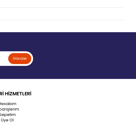
Gönder
İ HİZMETLERİ
Hesabım
parişlerim
Sepetim
Üye Ol