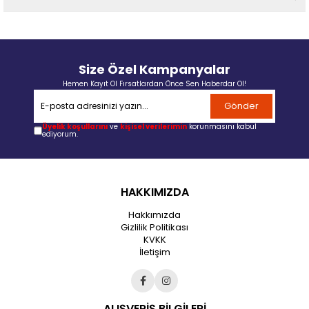
Size Özel Kampanyalar
Hemen Kayıt Ol Fırsatlardan Önce Sen Haberdar Ol!
Gönder
Üyelik koşullarını
ve
kişisel verilerimin
korunmasını kabul
ediyorum.
HAKKIMIZDA
Hakkımızda
Gizlilik Politikası
KVKK
İletişim
ALIŞVERİŞ BİLGİLERİ