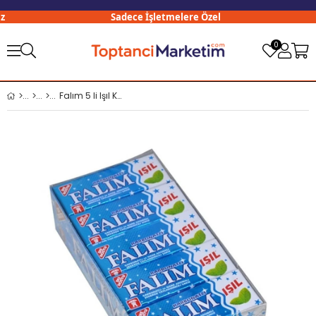
Sadece İşletmelere Özel
0
Falım 5 li Işıl Karbonatlı ve Nane Aromalı Şekersiz Sakız x20 li Paket