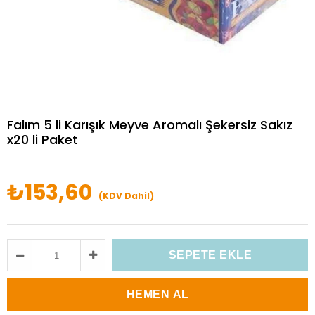
Falım 5 li Karışık Meyve Aromalı Şekersiz Sakız
x20 li Paket
₺153,60
(KDV Dahil)