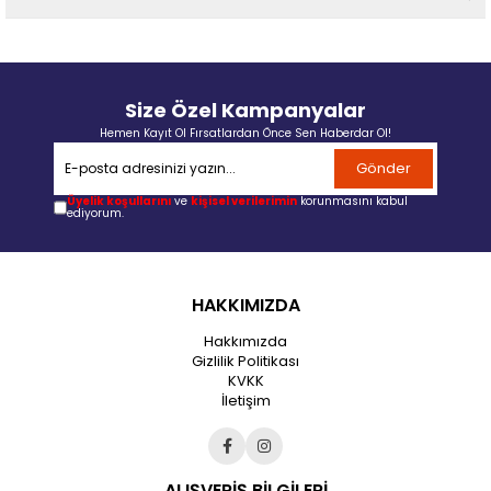
Size Özel Kampanyalar
Hemen Kayıt Ol Fırsatlardan Önce Sen Haberdar Ol!
Gönder
Üyelik koşullarını
ve
kişisel verilerimin
korunmasını kabul
ediyorum.
HAKKIMIZDA
Hakkımızda
Gizlilik Politikası
KVKK
İletişim
ALIŞVERİŞ BİLGİLERİ