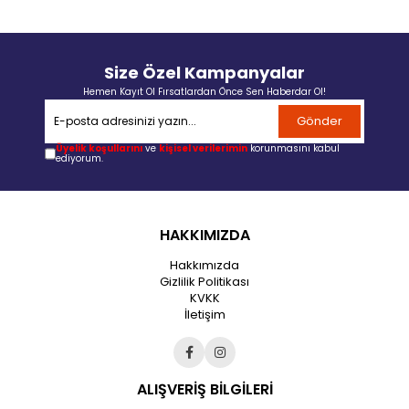
Size Özel Kampanyalar
Hemen Kayıt Ol Fırsatlardan Önce Sen Haberdar Ol!
Gönder
Üyelik koşullarını
ve
kişisel verilerimin
korunmasını kabul
ediyorum.
HAKKIMIZDA
Hakkımızda
Gizlilik Politikası
KVKK
İletişim
ALIŞVERİŞ BİLGİLERİ