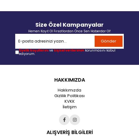
Size Özel Kampanyalar
Hemen Kayıt Ol Fırsatlardan Önce Sen Haberdar Ol!
Gönder
Üyelik koşullarını
ve
kişisel verilerimin
korunmasını kabul
ediyorum.
HAKKIMIZDA
Hakkımızda
Gizlilik Politikası
KVKK
İletişim
ALIŞVERİŞ BİLGİLERİ