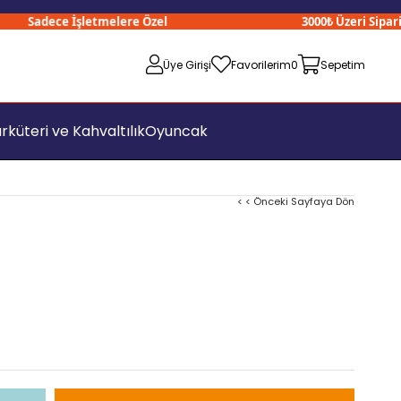
Sadece İşletmelere Özel
3000₺ Üzeri Siparişle
Üye Girişi
Favorilerim
0
Sepetim
rküteri ve Kahvaltılık
Oyuncak
< < Önceki Sayfaya Dön