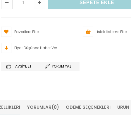
Favorilere Ekle
İstek Listeme Ekle
Fiyat Düşünce Haber Ver
TAVSIYE ET
YORUM YAZ
ELLIKLERI
YORUMLAR
(0)
ÖDEME SEÇENEKLERI
ÜRÜN 