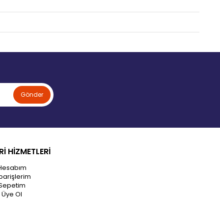
Gönder
İ HİZMETLERİ
Hesabım
parişlerim
Sepetim
Üye Ol