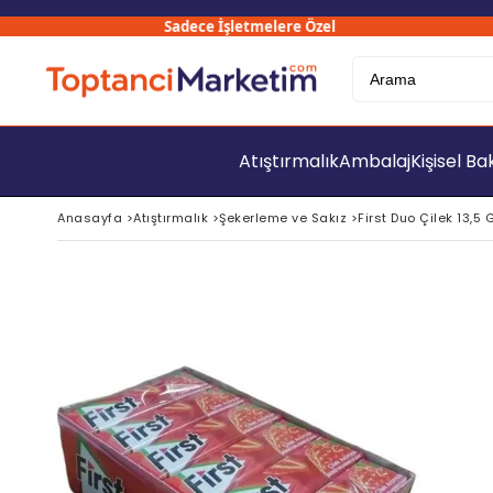
Sadece İşletmelere Özel
30
Atıştırmalık
Ambalaj
Kişisel B
Anasayfa
>
Atıştırmalık
>
Şekerleme ve Sakız
>
First Duo Çilek 13,5 