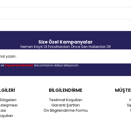
Size Özel Kampanyalar
Hemen Kayıt Ol Fırsatlardan Önce Sen Haberdar Ol!
ve
kişisel verilerimin
korunmasını kabul ediyorum.
LGİLERİ
BİLGİLENDİRME
MÜŞTER
Bölgeleri
Teslimat Koşulları
özleşmesi
Garanti Şartları
Si
kası
Ön Bilgilendirme Formu
oşulları