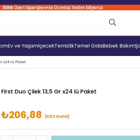
00₺ Üzeri Siparişlerinizi Ücretsiz Teslim Ediyoruz
akım
Ev ve Yaşam
İçecek
Temizlik
Temel Gıda
Bebek Bakım
Şa
Gr x24 lü Paket
First Duo Çilek 13,5 Gr x24 lü Paket
₺206,88
(KDV Dahil)