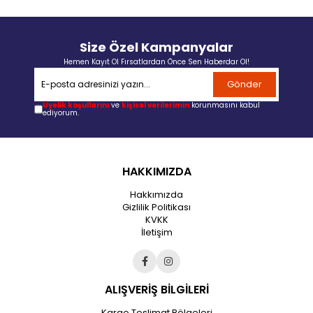
Size Özel Kampanyalar
Hemen Kayıt Ol Fırsatlardan Önce Sen Haberdar Ol!
Gönder
Üyelik koşullarını
ve
kişisel verilerimin
korunmasını kabul
ediyorum.
HAKKIMIZDA
Hakkımızda
Gizlilik Politikası
KVKK
İletişim
ALIŞVERİŞ BİLGİLERİ
Kargo Teslimat Bölgeleri