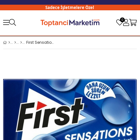
Sadece İşletmelere Özel
30
0
First Sensations Damla x12 li Paket