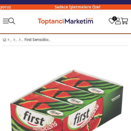
oruz
Sadece İşletmelere Özel
0
First Sensations Karpuz x12 li Paket