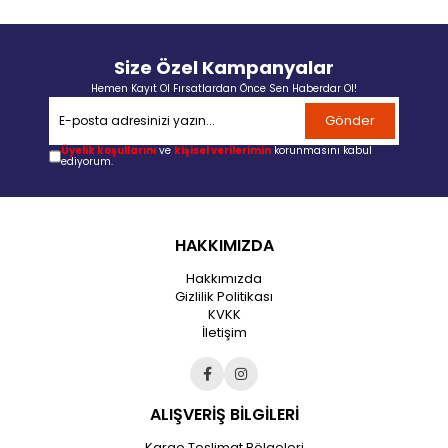
Size Özel Kampanyalar
Hemen Kayıt Ol Fırsatlardan Önce Sen Haberdar Ol!
Gönder
Üyelik koşullarını
ve
kişisel verilerimin
korunmasını kabul
ediyorum.
HAKKIMIZDA
Hakkımızda
Gizlilik Politikası
KVKK
İletişim
ALIŞVERİŞ BİLGİLERİ
Kargo Teslimat Bölgeleri