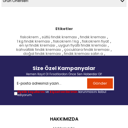
Ürün Önerileri
Etiketler
fiskokrem
,
sütlü fındık kreması
,
fındık kreması
,
1 kg fındık kreması
,
fiskokrem 1 kg
,
fiskokrem fiyat
,
en iyi fındık kreması
,
uygun fiyatlı fındık kreması
,
kahvaltılık fındık kreması
,
çocuklara fındık kreması
,
doğal fındık kreması
,
fındık kreması satın a
,
Size Özel Kampanyalar
Hemen Kayıt Ol Fırsatlardan Önce Sen Haberdar Ol!
Gönder
Üyelik koşullarını
ve
kişisel verilerimin
korunmasını kabul
ediyorum.
HAKKIMIZDA