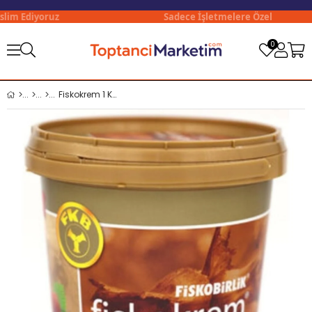
im Ediyoruz
Sadece İşletmelere Özel
0
Fiskokrem 1 Kg Sütlü Fındık Kreması