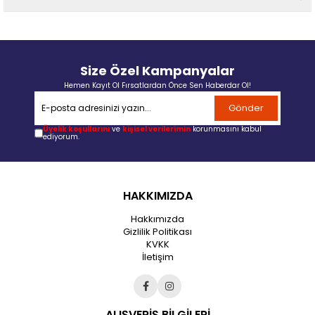
Size Özel Kampanyalar
Hemen Kayıt Ol Fırsatlardan Önce Sen Haberdar Ol!
Gönder
Üyelik koşullarını
ve
kişisel verilerimin
korunmasını kabul
ediyorum.
HAKKIMIZDA
Hakkımızda
Gizlilik Politikası
KVKK
İletişim
ALIŞVERİŞ BİLGİLERİ