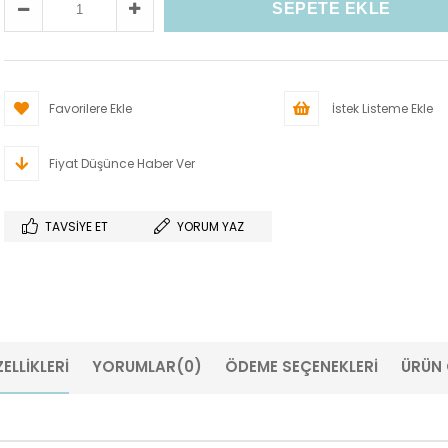
Favorilere Ekle
İstek Listeme Ekle
Fiyat Düşünce Haber Ver
TAVSIYE ET
YORUM YAZ
ELLIKLERI
YORUMLAR
(0)
ÖDEME SEÇENEKLERI
ÜRÜN 