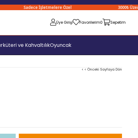
Sadece İşletmelere Özel
3000₺ Üzeri Si
Üye Girişi
Favorilerim
0
Sepetim
rküteri ve Kahvaltılık
Oyuncak
< < Önceki Sayfaya Dön