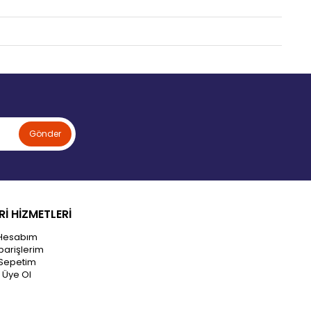
Gönder
İ HİZMETLERİ
Hesabım
parişlerim
Sepetim
Üye Ol