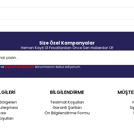
Size Özel Kampanyalar
Hemen Kayıt Ol Fırsatlardan Önce Sen Haberdar Ol!
ve
kişisel verilerimin
korunmasını kabul ediyorum.
LGİLERİ
BİLGİLENDİRME
MÜŞTER
Bölgeleri
Teslimat Koşulları
özleşmesi
Garanti Şartları
Si
kası
Ön Bilgilendirme Formu
oşulları