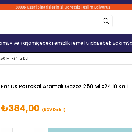
3000₺ Üzeri Siparişlerinizi Ücretsiz Teslim Ediyoruz
akım
Ev ve Yaşam
İçecek
Temizlik
Temel Gıda
Bebek Bakım
Şa
50 Ml x24 lü Koli
For Us Portakal Aromalı Gazoz 250 Ml x24 lü Koli
₺384,00
(KDV Dahil)