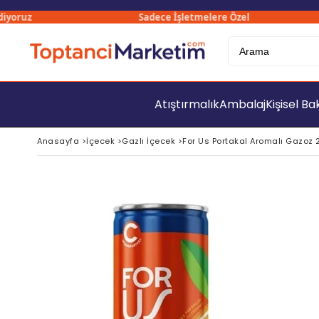
oruz
Sadece İşletmelere Özel
Atıştırmalık
Ambalaj
Kişisel B
Anasayfa
>
İçecek
>
Gazlı İçecek
>
For Us Portakal Aromalı Gazoz 2