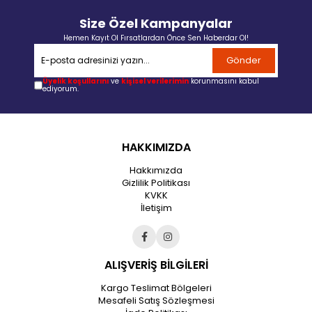
Size Özel Kampanyalar
Hemen Kayıt Ol Fırsatlardan Önce Sen Haberdar Ol!
Gönder
Üyelik koşullarını
ve
kişisel verilerimin
korunmasını kabul
ediyorum.
HAKKIMIZDA
Hakkımızda
Gizlilik Politikası
KVKK
İletişim
ALIŞVERİŞ BİLGİLERİ
Kargo Teslimat Bölgeleri
Mesafeli Satış Sözleşmesi