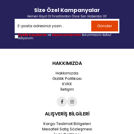
Size Özel Kampanyalar
Hemen Kayıt Ol Fırsatlardan Önce Sen Haberdar Ol!
Gönder
Üyelik koşullarını
ve
kişisel verilerimin
korunmasını kabul
ediyorum.
HAKKIMIZDA
Hakkımızda
Gizlilik Politikası
KVKK
İletişim
ALIŞVERİŞ BİLGİLERİ
Kargo Teslimat Bölgeleri
Mesafeli Satış Sözleşmesi