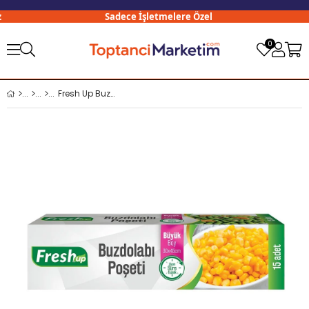
Sadece İşletmelere Özel
0
Fresh Up Buzdolabı Poşeti Büyük Boy 30x45 Cm 30 Adetli