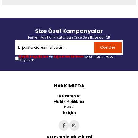
Size Özel Kampanyalar
Hemen Kayıt Ol Fırsatlardan Önce Sen Haberdar Ol!
Gönder
Üyelik koşullarını
ve
kişisel verilerimin
korunmasını kabul
ediyorum.
HAKKIMIZDA
Hakkımızda
Gizlilik Politikası
KVKK
İletişim
ALIŞVERİŞ BİLGİLERİ