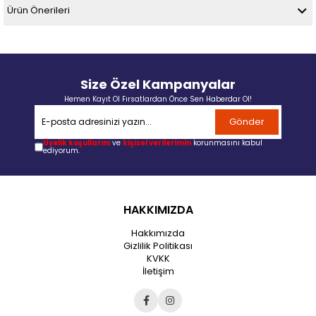
Ürün Önerileri
Size Özel Kampanyalar
Hemen Kayıt Ol Fırsatlardan Önce Sen Haberdar Ol!
Gönder
Üyelik koşullarını
ve
kişisel verilerimin
korunmasını kabul
ediyorum.
HAKKIMIZDA
Hakkımızda
Gizlilik Politikası
KVKK
İletişim