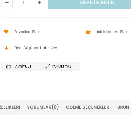
Favorilere Ekle
İstek Listeme Ekle
Fiyat Düşünce Haber Ver
TAVSIYE ET
YORUM YAZ
ELLIKLERI
YORUMLAR
(0)
ÖDEME SEÇENEKLERI
ÜRÜN 