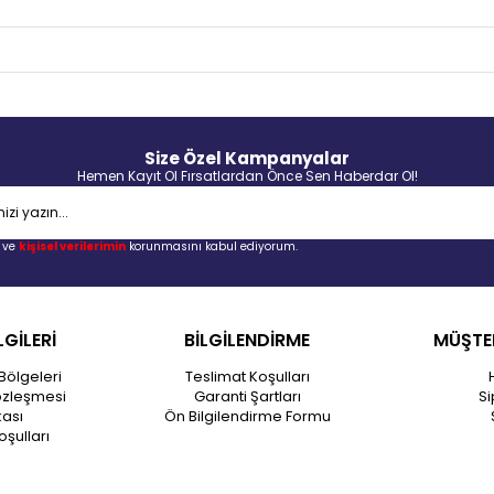
Size Özel Kampanyalar
Hemen Kayıt Ol Fırsatlardan Önce Sen Haberdar Ol!
ve
kişisel verilerimin
korunmasını kabul ediyorum.
LGİLERİ
BİLGİLENDİRME
MÜŞTER
Bölgeleri
Teslimat Koşulları
özleşmesi
Garanti Şartları
Si
kası
Ön Bilgilendirme Formu
oşulları