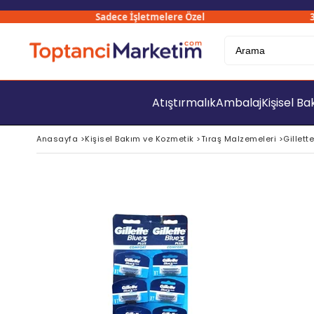
Sadece İşletmelere Özel
3000
Atıştırmalık
Ambalaj
Kişisel B
Anasayfa
>
Kişisel Bakım ve Kozmetik
>
Tıraş Malzemeleri
>
Gillett