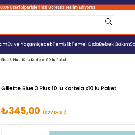
₺ Üzeri Siparişlerinizi Ücretsiz Teslim Ediyoruz
akım
Ev ve Yaşam
İçecek
Temizlik
Temel Gıda
Bebek Bakım
Şa
e Blue 3 Plus 10 lu Kartela x10 lu Paket
Gillette Blue 3 Plus 10 lu Kartela x10 lu Paket
₺345,00
(KDV Dahil)