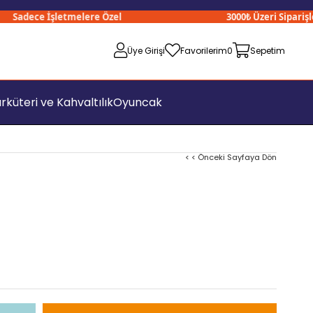
Sadece İşletmelere Özel
3000₺ Üzeri Siparişleri
Üye Girişi
Favorilerim
0
Sepetim
rküteri ve Kahvaltılık
Oyuncak
< < Önceki Sayfaya Dön