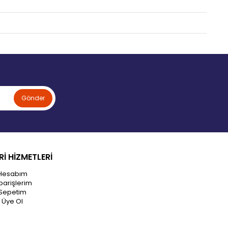
Gönder
İ HİZMETLERİ
Hesabım
parişlerim
Sepetim
Üye Ol