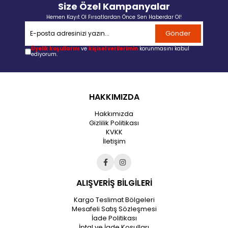
Size Özel Kampanyalar
Hemen Kayıt Ol Fırsatlardan Önce Sen Haberdar Ol!
Gönder
Üyelik koşullarını
ve
kişisel verilerimin
korunmasını kabul
ediyorum.
HAKKIMIZDA
Hakkımızda
Gizlilik Politikası
KVKK
İletişim
ALIŞVERİŞ BİLGİLERİ
Kargo Teslimat Bölgeleri
Mesafeli Satış Sözleşmesi
İade Politikası
İptal ve İade Koşulları