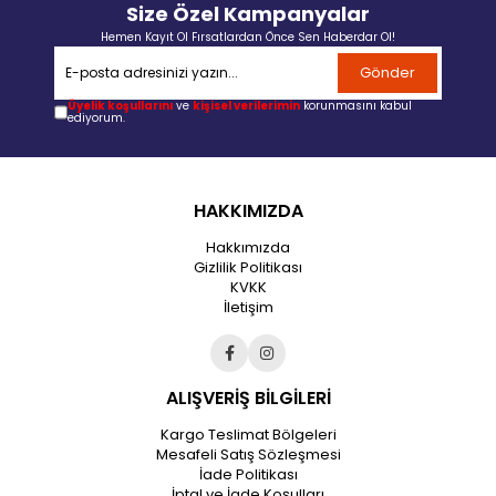
Size Özel Kampanyalar
Hemen Kayıt Ol Fırsatlardan Önce Sen Haberdar Ol!
Gönder
Üyelik koşullarını
ve
kişisel verilerimin
korunmasını kabul
ediyorum.
HAKKIMIZDA
Hakkımızda
Gizlilik Politikası
KVKK
İletişim
ALIŞVERİŞ BİLGİLERİ
Kargo Teslimat Bölgeleri
Mesafeli Satış Sözleşmesi
İade Politikası
İptal ve İade Koşulları