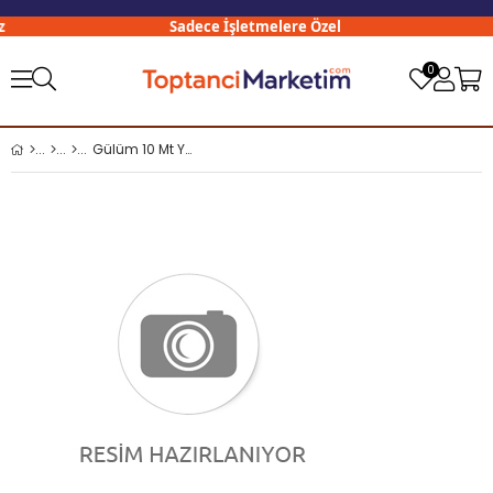
Sadece İşletmelere Özel
0
Gülüm 10 Mt Yassı Bel Lastiği No:1 x4 lü Paket