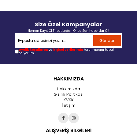
Size Özel Kampanyalar
Hemen Kayıt Ol Fırsatlardan Önce Sen Haberdar Ol!
Gönder
Üyelik koşullarını
ve
kişisel verilerimin
korunmasını kabul
ediyorum.
HAKKIMIZDA
Hakkımızda
Gizlilik Politikası
KVKK
İletişim
ALIŞVERİŞ BİLGİLERİ