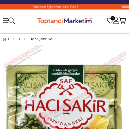
Sadece İşletmelere Özel
3000₺ Ü
0
Hacı Şakir Sabun Zeytinyağlı ve Bal 600 Gr