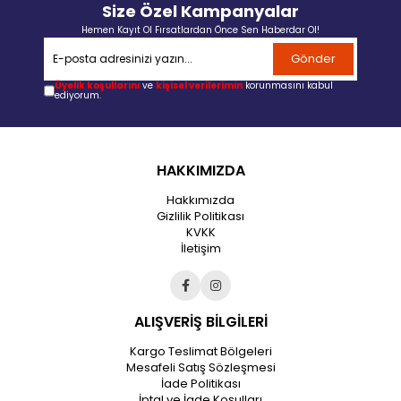
Size Özel Kampanyalar
Hemen Kayıt Ol Fırsatlardan Önce Sen Haberdar Ol!
Gönder
Üyelik koşullarını
ve
kişisel verilerimin
korunmasını kabul
ediyorum.
HAKKIMIZDA
Hakkımızda
Gizlilik Politikası
KVKK
İletişim
ALIŞVERİŞ BİLGİLERİ
Kargo Teslimat Bölgeleri
Mesafeli Satış Sözleşmesi
İade Politikası
İptal ve İade Koşulları