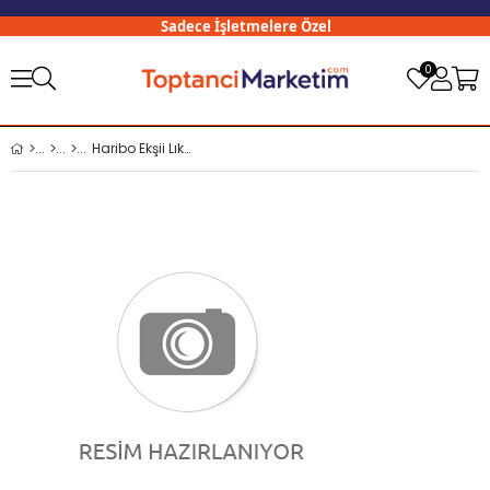
Sadece İşletmelere Özel
3
0
Haribo Ekşii Lıkırr 70 Gr x24 lü Koli